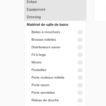
Enfant
Equipement
Dressing
Matériel de salle de bains
Boites à mouchoirs
6
Brosses toilettes
7
Distributeurs savon
8
Fil à linge
1
Miroirs
5
Poubelles
7
Porte rouleaux toilette
5
Porte savon
2
Porte serviettes
8
Rideau de douche
2