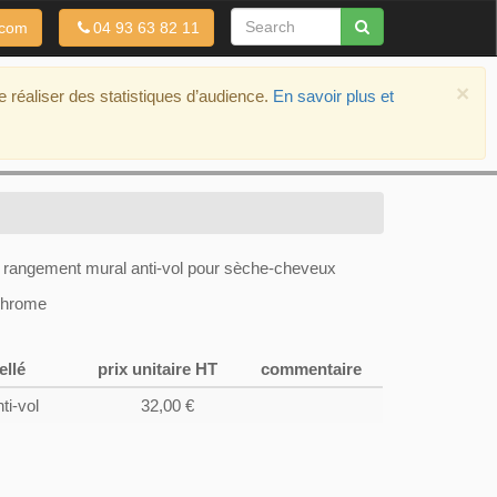
.com
04 93 63 82 11
×
de réaliser des statistiques d’audience.
En savoir plus et
 rangement mural anti-vol pour sèche-cheveux
chrome
ellé
prix unitaire HT
commentaire
ti-vol
32,00 €