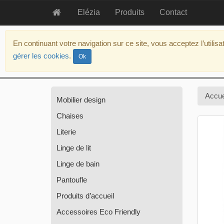
Elézia
Produits
Contact
aller
au
En continuant votre navigation sur ce site, vous acceptez l’utilis
contenu
gérer les cookies
.
Ok
aller
au
menu
politique
Accue
Mobilier design
d’accessibilité
Chaises
Literie
Linge de lit
Linge de bain
Pantoufle
Produits d’accueil
Accessoires Eco Friendly