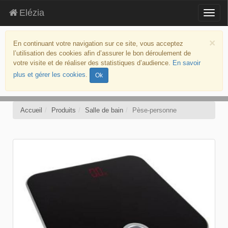
Elézia
Togg
navig
aller
au
×
En continuant votre navigation sur ce site, vous acceptez
contenu
l’utilisation des cookies afin d’assurer le bon déroulement de
aller
votre visite et de réaliser des statistiques d’audience.
En savoir
au
plus et gérer les cookies
.
Ok
menu
politique
d’accessibilité
Accueil
Produits
Salle de bain
Pèse-personne