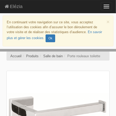
Elézia
Togg
navig
aller
au
×
En continuant votre navigation sur ce site, vous acceptez
contenu
l’utilisation des cookies afin d’assurer le bon déroulement de
aller
votre visite et de réaliser des statistiques d’audience.
En savoir
au
plus et gérer les cookies
.
Ok
menu
politique
d’accessibilité
Accueil
Produits
Salle de bain
Porte rouleaux toilette