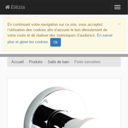
Elézia
Togg
navig
aller
au
×
En continuant votre navigation sur ce site, vous acceptez
contenu
l’utilisation des cookies afin d’assurer le bon déroulement de
aller
votre visite et de réaliser des statistiques d’audience.
En savoir
au
plus et gérer les cookies
.
Ok
menu
politique
d’accessibilité
Accueil
Produits
Salle de bain
Porte serviettes