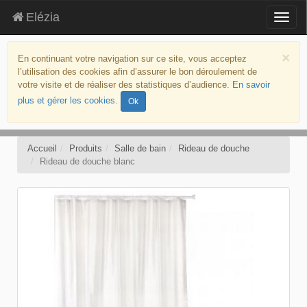
Elézia
Togg
navig
aller
au
×
En continuant votre navigation sur ce site, vous acceptez
contenu
l’utilisation des cookies afin d’assurer le bon déroulement de
aller
votre visite et de réaliser des statistiques d’audience.
En savoir
au
plus et gérer les cookies
.
Ok
menu
politique
d’accessibilité
Accueil
Produits
Salle de bain
Rideau de douche
Rideau de douche blanc