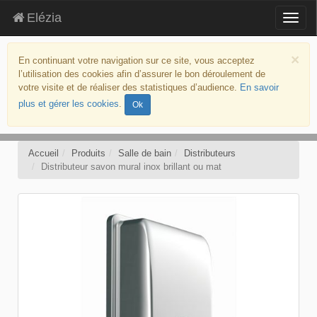
Elézia
Togg
navig
aller
au
×
En continuant votre navigation sur ce site, vous acceptez
contenu
l’utilisation des cookies afin d’assurer le bon déroulement de
aller
votre visite et de réaliser des statistiques d’audience.
En savoir
au
plus et gérer les cookies
.
Ok
menu
politique
d’accessibilité
Accueil
Produits
Salle de bain
Distributeurs
Distributeur savon mural inox brillant ou mat