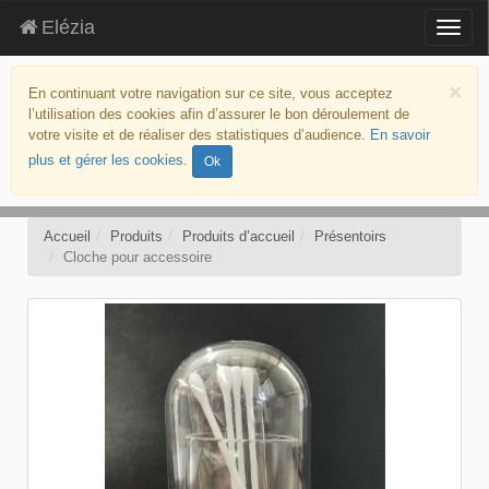
Elézia
Togg
navig
aller
au
×
En continuant votre navigation sur ce site, vous acceptez
contenu
l’utilisation des cookies afin d’assurer le bon déroulement de
aller
votre visite et de réaliser des statistiques d’audience.
En savoir
au
plus et gérer les cookies
.
Ok
menu
politique
d’accessibilité
Accueil
Produits
Produits d’accueil
Présentoirs
Cloche pour accessoire