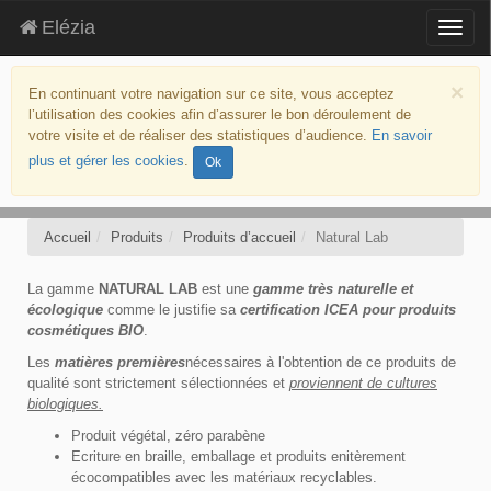
Elézia
Togg
navig
aller
au
×
En continuant votre navigation sur ce site, vous acceptez
contenu
l’utilisation des cookies afin d’assurer le bon déroulement de
aller
votre visite et de réaliser des statistiques d’audience.
En savoir
au
plus et gérer les cookies
.
Ok
menu
politique
d’accessibilité
Accueil
Produits
Produits d’accueil
Natural Lab
La gamme
NATURAL LAB
est une
gamme très naturelle et
écologique
comme le justifie sa
certification ICEA pour produits
cosmétiques BIO
.
Les
matières premières
nécessaires à l'obtention de ce produits de
qualité sont strictement sélectionnées et
proviennent de cultures
biologiques.
Produit végétal, zéro parabène
Ecriture en braille, emballage et produits enitèrement
écocompatibles avec les matériaux recyclables.