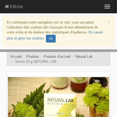
Elézia
Togg
navig
aller
au
×
En continuant votre navigation sur ce site, vous acceptez
contenu
l’utilisation des cookies afin d’assurer le bon déroulement de
aller
votre visite et de réaliser des statistiques d’audience.
En savoir
au
plus et gérer les cookies
.
Ok
menu
politique
d’accessibilité
Accueil
Produits
Produits d’accueil
Natural Lab
Savon 20 g NATURAL LAB