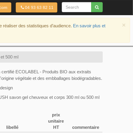
.com
04 93 63 82 11
×
de réaliser des statistiques d’audience.
En savoir plus et
et 500 ml
n certifié ECOLABEL - Produits BIO aux extraits
d'origine végétale et des embballages biodégradables.
design
USH savon gel cheuveux et corps 300 ml ou 500 ml
prix
unitaire
libellé
HT
commentaire