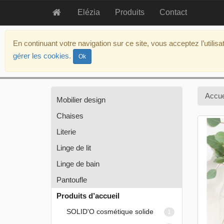
Elézia
Produits
Contact
aller
au
En continuant votre navigation sur ce site, vous acceptez l’utilis
contenu
gérer les cookies
.
Ok
aller
au
menu
politique
Accue
Mobilier design
d’accessibilité
Chaises
Literie
Linge de lit
Linge de bain
Pantoufle
Produits d’accueil
SOLID'O cosmétique solide
1