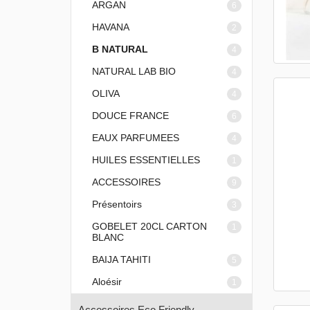
ARGAN
6
HAVANA
2
B NATURAL
4
NATURAL LAB BIO
4
OLIVA
4
DOUCE FRANCE
6
EAUX PARFUMEES
4
HUILES ESSENTIELLES
1
ACCESSOIRES
9
Présentoirs
3
GOBELET 20CL CARTON
1
BLANC
BAIJA TAHITI
5
Aloésir
1
Accessoires Eco Friendly