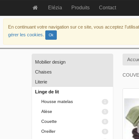
Elézia
Produits
Contact
aller
au
En continuant votre navigation sur ce site, vous acceptez l’utilis
contenu
gérer les cookies
.
Ok
aller
au
menu
politique
Accue
Mobilier design
d’accessibilité
Chaises
COUVE
Literie
Linge de lit
Housse matelas
1
Alèse
5
Couette
6
Oreiller
9