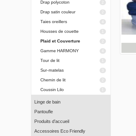
Drap polycoton
2
Drap satin couleur
2
Taies oreillers
4
Housses de couette
1
Plaid et Couverture
2
Gamme HARMONY
4
Tour de lit
1
Sur-matelas
3
Chemin de lit
2
Coussin Lilo
1
Linge de bain
Pantoufle
Produits d’accueil
Accessoires Eco Friendly