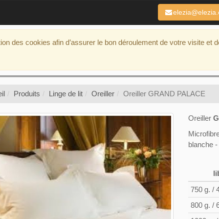
elezia@elezia
ation des cookies afin d’assurer le bon déroulement de votre visite et 
il
Produits
Linge de lit
Oreiller
Oreiller GRAND PALACE
Oreiller
G
Microfibr
blanche -
li
750 g. / 
800 g. / 