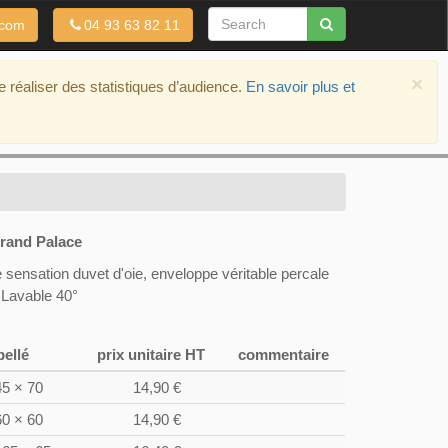
.com
04 93 63 82 11
×
de réaliser des statistiques d’audience.
En savoir plus et
rand Palace
e sensation duvet d'oie, enveloppe véritable percale
 Lavable 40°
bellé
prix unitaire HT
commentaire
45 × 70
14,90 €
60 × 60
14,90 €