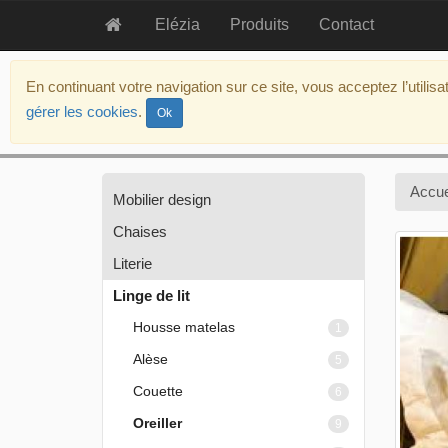
Elézia
Produits
Contact
aller
au
En continuant votre navigation sur ce site, vous acceptez l’utilis
contenu
gérer les cookies
.
Ok
aller
au
menu
politique
Accue
Mobilier design
d’accessibilité
Chaises
Literie
Linge de lit
Housse matelas
1
Alèse
5
Couette
6
Oreiller
9