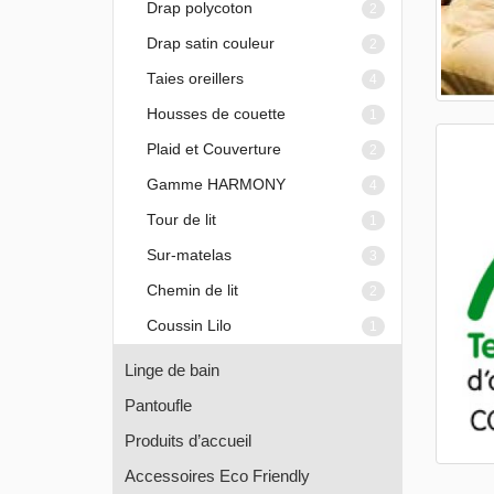
Drap polycoton
2
Drap satin couleur
2
Taies oreillers
4
Housses de couette
1
Plaid et Couverture
2
Gamme HARMONY
4
Tour de lit
1
Sur-matelas
3
Chemin de lit
2
Coussin Lilo
1
Linge de bain
Pantoufle
Produits d’accueil
Accessoires Eco Friendly