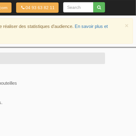
.com
04 93 63 82 11
×
de réaliser des statistiques d’audience.
En savoir plus et
outeilles
s.