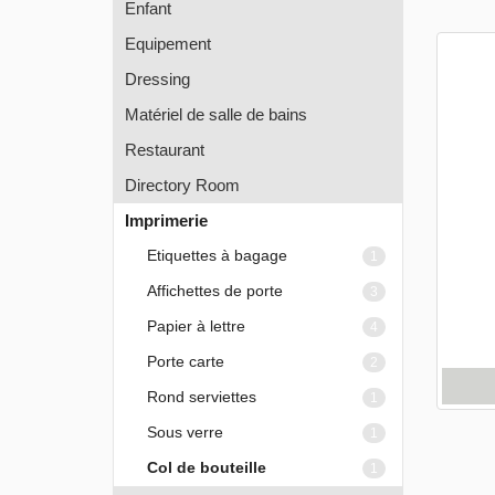
Enfant
Equipement
Dressing
Matériel de salle de bains
Restaurant
Directory Room
Imprimerie
Etiquettes à bagage
1
Affichettes de porte
3
Papier à lettre
4
Porte carte
2
Rond serviettes
1
Sous verre
1
Col de bouteille
1