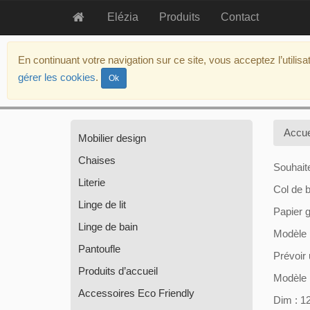
Elézia
Produits
Contact
aller
au
En continuant votre navigation sur ce site, vous acceptez l’utilis
contenu
gérer les cookies
.
Ok
aller
au
menu
politique
Accue
Mobilier design
d’accessibilité
Chaises
Souhaite
Literie
Col de b
Linge de lit
Papier g
Linge de bain
Modèle 
Pantoufle
Prévoir 
Produits d’accueil
Modèle 
Accessoires Eco Friendly
Dim : 1