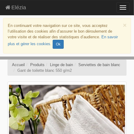
Elézia
Togg
navig
aller
au
×
En continuant votre navigation sur ce site, vous acceptez
contenu
l’utilisation des cookies afin d’assurer le bon déroulement de
aller
votre visite et de réaliser des statistiques d’audience.
En savoir
au
plus et gérer les cookies
.
Ok
menu
politique
d’accessibilité
Accueil
Produits
Linge de bain
Serviettes de bain blanc
Gant de toilette blanc 550 g/m2